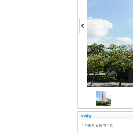
일성 무주콘도
종합관리