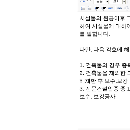
소스
글꼴
크기